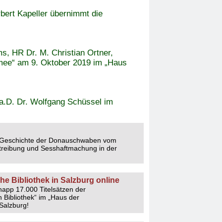
bert Kapeller übernimmt die
, HR Dr. M. Christian Ortner,
Armee“ am 9. Oktober 2019 im „Haus
a.D. Dr. Wolfgang Schüssel im
 und an die DAG
 Geschichte der Donauschwaben vom
rtreibung und Sesshaftmachung in der
eas Khol war zu Gast im „Haus der
 Bibliothek in Salzburg online
knapp 17.000 Titelsätzen der
Bibliothek“ im „Haus der
Salzburg!
r die Unterstützung im Zuge ihrer