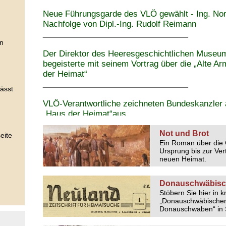
Neue Führungsgarde des VLÖ gewählt - Ing. Nor
Nachfolge von Dipl.-Ing. Rudolf Reimann
________________________________
in
Der Direktor des Heeresgeschichtlichen Museums
begeisterte mit seinem Vortrag über die „Alte 
der Heimat“
________________________________
ässt
VLÖ-Verantwortliche zeichneten Bundeskanzler 
„Haus der Heimat“aus
________________________________
Not und Brot
eite
Dank von Prof. Dr. Georg Wildmann an den VLÖ
Ein Roman über die
Ursprung bis zur Ve
________________________________
neuen Heimat.
Nationalratspräsident a.D. Univ.-Prof. Dr. Andr
Heimat“
Donauschwäbische
________________________________
Stöbern Sie hier in 
„Donauschwäbischen 
Donauschwaben“ in 
Eine Donauschwäbin bedankt sich bei der DAG fü
Antragsstellung bezüglich Haftentschädigung….