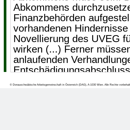
Abkommens durchzusetzen,
Finanzbehörden aufgestell
vorhandenen Hindernisse 
Novellierung des UVEG fü
wirken (...) Ferner müssen
anlaufenden Verhandlung
Entschädigungsabschluss
verhindern, dass die in Ö
© Donauschwäbische Arbeitsgemeinschaft in Österreich (DAG), A-1030 Wien. Alle Rechte vorbehal
hierbei übergangen werde
Es wird notwendig sein, d
unsere Interessen in Bon