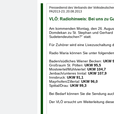
Pressedienst des Verbands der Volksdeutsche
PA2013-23; 20.08.2013
VLÖ: Radiohinweis: Bei uns zu Ga
Am kommenden Montag, den 26. August 20
Domdekan zu St. Stephan und Gerhard 
Sudetendeutschen?“ statt.
Für Zuhörer wird eine Livezuschaltung 
Radio Maria können Sie unter folgend
Baden/südliches Wiener Becken:
UKW 9
Großraum St. Pölten:
UKW 95,5
Mostviertel/Mühlviertel:
UKW 104,7
Jenbach/unteres Inntal:
UKW 107,9
Innsbruck:
UKW 91,1
Mayrhofen/Zillertal:
UKW 96,0
Spittal/Drau:
UKW 99,3
Bei Bedarf können Sie die Sendung auc
Der VLÖ ersucht um Weiterleitung diese