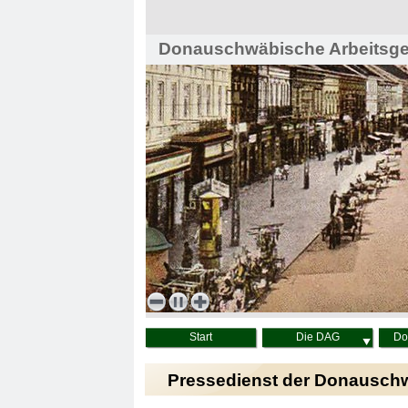
Donauschwäbische Arbeitsgem
Haus der Heimat, Wien
Start
Die DAG
Do
Pressedienst der Donausch