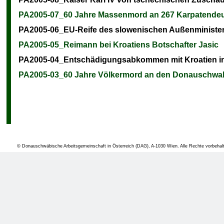
PA2005-07_60 Jahre Massenmord an 267 Karpatendeu
PA2005-06_EU-Reife des slowenischen Außenministeri
PA2005-05_Reimann bei Kroatiens Botschafter Jasic
PA2005-04_Entschädigungsabkommen mit Kroatien in
PA2005-03_60 Jahre Völkermord an den Donauschwa
PA2005-02_Offenbarungseid der deutschen Bundesre
PA2005-01_Volksdeutsche Molterer_Kein Rückhalt au
© Donauschwäbische Arbeitsgemeinschaft in Österreich (DAG), A-1030 Wien. Alle Rechte vorbehal