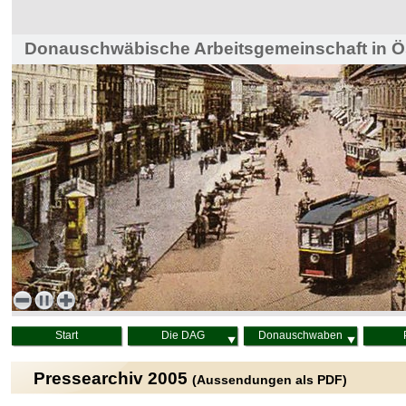
Donauschwäbische Arbeitsgemeinschaft in Ös
Haus der Heimat, Wien
Start
Die DAG
Donauschwaben
Pressearchiv 2005
(Aussendungen als PDF)