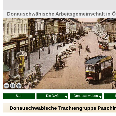
Donauschwäbische Arbeitsgemeinschaft in Ös
Haus der Heimat, Wien
Start
Die DAG
Donauschwaben
Donauschwäbische Trachtengruppe Paschi