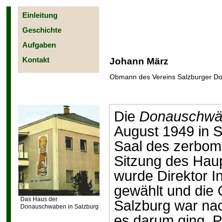
Einleitung
Geschichte
Aufgaben
Kontakt
Johann März
Obmann des Vereins Salzburger 
Die
Donauschwäb
August 1949 in 
Saal des zerbo
Sitzung des Hau
wurde Direktor I
gewählt und die 
Das Haus der
Salzburg war nac
Donauschwaben in Salzburg
es darum ging, P