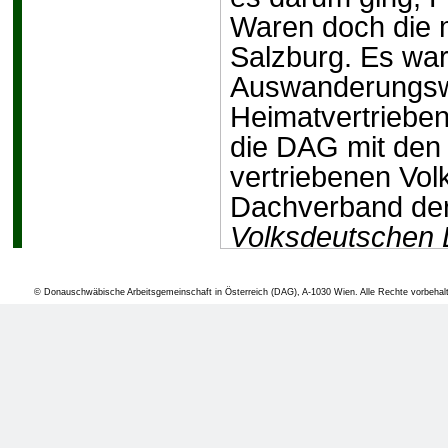
Waren doch die m
Salzburg. Es war
Auswanderungswi
Heimatvertrieben
die DAG mit den
vertriebenen Vo
Dachverband der
Volksdeutschen 
gegründet.
© Donauschwäbische Arbeitsgemeinschaft in Österreich (DAG), A-1030 Wien. Alle Rechte vorbehal
Viele Probleme w
einer Lösung zu
Staatsvertrages 
viele Flüchtling
Heimat und eine 