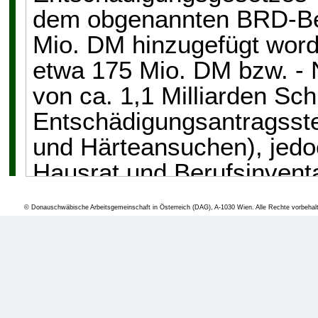
dem obgenannten BRD-Bei
Mio. DM hinzugefügt wor
etwa 175 Mio. DM bzw. - 
von ca. 1,1 Milliarden Schi
Entschädigungsantragsstel
und Härteansuchen), jedoc
Hausrat und Berufsinventa
für die bisherige Entschäd
© Donauschwäbische Arbeitsgemeinschaft in Österreich (DAG), A-1030 Wien. Alle Rechte vorbehal
durchschnittlichen Schad
12.000 Schilling, wogege
sogenannte Hauptentschäd
Deutschland je Antrag (hi