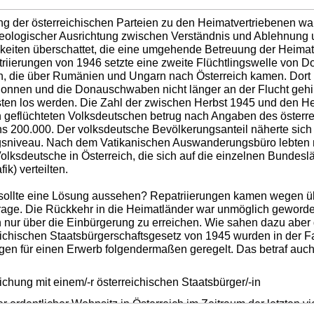
ng der österreichischen Parteien zu den Heimatvertriebenen w
deologischer Ausrichtung zwischen Verständnis und Ablehnun
keiten überschattet, die eine umgehende Betreuung der Heimatv
riierungen von 1946 setzte eine zweite Flüchtlingswelle von
n, die über Rumänien und Ungarn nach Österreich kamen. Dort
onnen und die Donauschwaben nicht länger an der Flucht gehin
gsten los werden. Die Zahl der zwischen Herbst 1945 und den 
h geflüchteten Volksdeutschen betrug nach Angaben des österr
s 200.000. Der volksdeutsche Bevölkerungsanteil näherte sic
sniveau. Nach dem Vatikanischen Auswanderungsbüro lebten mi
olksdeutsche in Österreich, die sich auf die einzelnen Bunde
fik) verteilten.
sollte eine Lösung aussehen? Repatriierungen kamen wegen übe
rage. Die Rückkehr in die Heimatländer war unmöglich geworde
h nur über die Einbürgerung zu erreichen. Wie sahen dazu aber
eichischen Staatsbürgerschaftsgesetz von 1945 wurden in der 
en für einen Erwerb folgendermaßen geregelt. Das betraf auch
ichung mit einem/-r österreichischen Staatsbürger/-in
r ordentlicher Wohnsitz in Österreich im Zeitraum der letzten vi