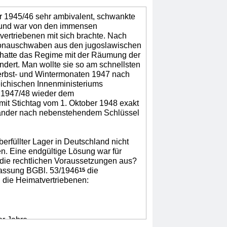
ar 1945/46 sehr ambivalent, schwankte
g und war von den immensen
ertriebenen mit sich brachte. Nach
 Donauschwaben aus den jugoslawischen
 hatte das Regime mit der Räumung der
dert. Man wollte sie so am schnellsten
Herbst- und Wintermonaten 1947 nach
eichischen Innenministeriums
h 1947/48 wieder dem
t Stichtag vom 1. Oktober 1948 exakt
sländer nach nebenstehendem Schlüssel
rfüllter Lager in Deutschland nicht
n. Eine endgültige Lösung war für
 die rechtlichen Voraussetzungen aus?
Fassung BGBl. 53/1946
die
15
 die Heimatvertriebenen:
er Jahre