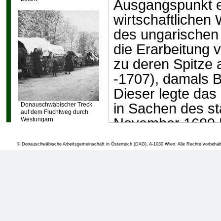
Ausgangspunkt ei
wirtschaftlichen
des ungarischen
die Erarbeitung 
zu deren Spitze 
-1707), damals B
Dieser legte das
in Sachen des stat
Donauschwäbischer Treck
auf dem Fluchtweg durch
November 1689 Ka
Westungarn
Wiederbevölkeru
© Donauschwäbische Arbeitsgemeinschaft in Österreich (DAG), A-1030 Wien. Alle Rechte vorbehal
neuerworbenen, 
Türkenkrieg, teil
Das Primäre sei a
obulus“ (,,Wo Vo
Weise, das Land 