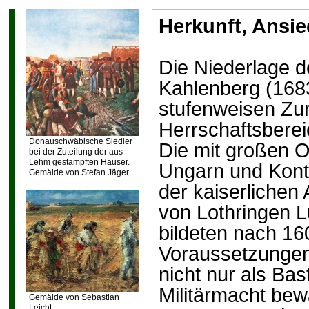
Herkunft, Ansie
Die Niederlage d
Kahlenberg (168
stufenweisen Zu
Herrschaftsbere
Donauschwäbische Siedler
Die mit großen O
bei der Zuteilung der aus
Lehm gestampften Häuser.
Ungarn und Konti
Gemälde von Stefan Jäger
der kaiserlichen
von Lothringen 
bildeten nach 16
Voraussetzungen
nicht nur als Ba
Militärmacht be
Gemälde von Sebastian
Leicht