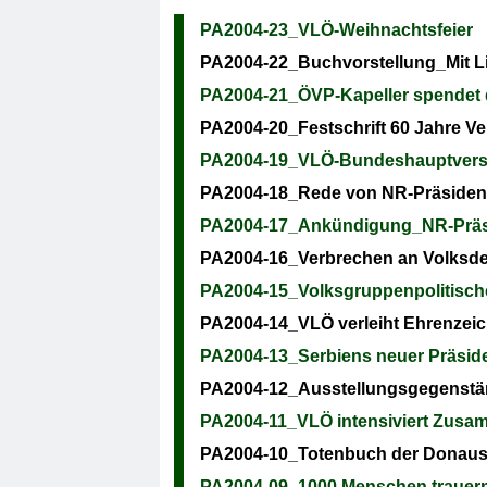
PA2004-23_VLÖ-Weihnachtsfeier
PA2004-22_Buchvorstellung_Mit Li
PA2004-21_ÖVP-Kapeller spendet 
PA2004-20_Festschrift 60 Jahre Ve
PA2004-19_VLÖ-Bundeshauptvers
PA2004-18_Rede von NR-Präsiden
PA2004-17_Ankündigung_NR-Präsid
PA2004-16_Verbrechen an Volksdeu
PA2004-15_Volksgruppenpolitische
PA2004-14_VLÖ verleiht Ehrenzeic
PA2004-13_Serbiens neuer Präsiden
PA2004-12_Ausstellungsgegenstä
PA2004-11_VLÖ intensiviert Zusam
PA2004-10_Totenbuch der Dona
PA2004-09_1000 Menschen trauern