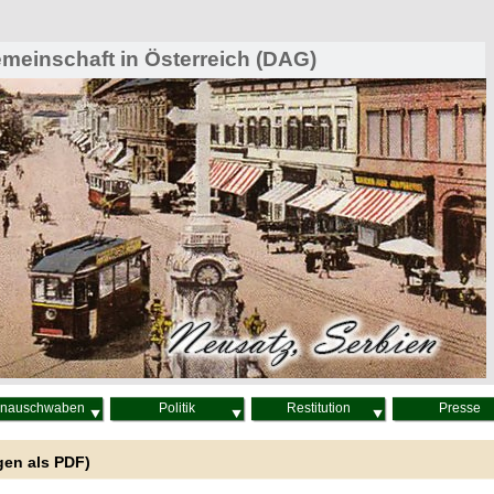
einschaft in Österreich (DAG)
nauschwaben
Politik
Restitution
Presse
en als PDF)