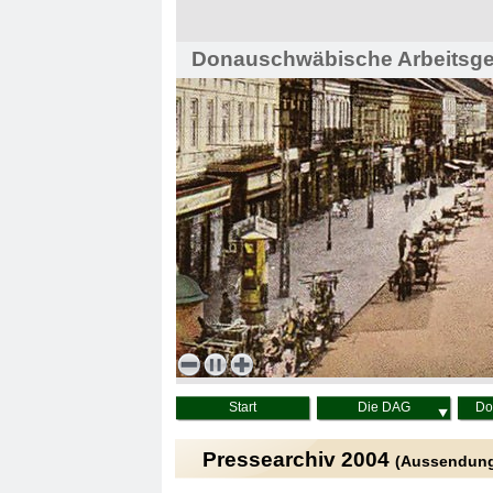
Donauschwäbische Arbeitsgem
Haus der Heimat, Wien
Start
Die DAG
Do
Pressearchiv 2004
(Aussendung