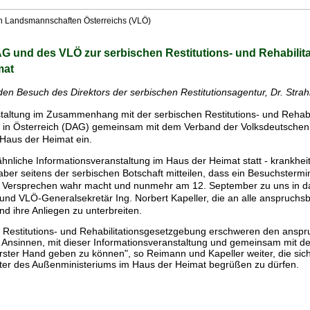
n Landsmannschaften Österreichs (VLÖ)
AG und des VLÖ zur serbischen Restitutions- und Rehabili
mat
n Besuch des Direktors der serbischen Restitutionsagentur, Dr. Strahi
staltung im Zusammenhang mit der serbischen Restitutions- und Rehabi
 in Österreich (DAG) gemeinsam mit dem Verband der Volksdeutsche
Haus der Heimat ein.
hnliche Informationsveranstaltung im Haus der Heimat statt - krankhei
aber seitens der serbischen Botschaft mitteilen, dass ein Besuchstermi
 sein Versprechen wahr macht und nunmehr am 12. September zu uns in
nd VLÖ-Generalsekretär Ing. Norbert Kapeller, die an alle anspruchs
d ihre Anliegen zu unterbreiten.
n Restitutions- und Rehabilitationsgesetzgebung erschweren den ansp
er Ansinnen, mit dieser Informationsveranstaltung und gemeinsam mit 
erster Hand geben zu können", so Reimann und Kapeller weiter, die si
eter des Außenministeriums im Haus der Heimat begrüßen zu dürfen.