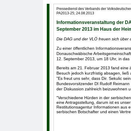
Pressedienst des Verbands der Volksdeutsche
PA2013-25; 24.08.2013
Informationsveranstaltung der D
September 2013 im Haus der Hei
Die DAG und der VLÖ freuen sich über de
Zu einer öffentlichen Informationsveran
Donauschwäbische Arbeitsgemeinschaft
12. September 2013, um 18 Uhr, in das 
Bereits am 21. Februar 2013 fand eine ä
Besuch jedoch kurzfristig absagen, ließ 
"Es freut uns sehr, dass Dir. Sekulic
Bundesvorsitzender DI Rudolf Reimann u
der Diskussion zahlreich beizuwohnen un
"Verschiedene Hürden in der serbische
eine Antragsstellung, darum ist es uns
Restitutionsagentur Informationen aus 
serbischen Botschafter und einen Vertr