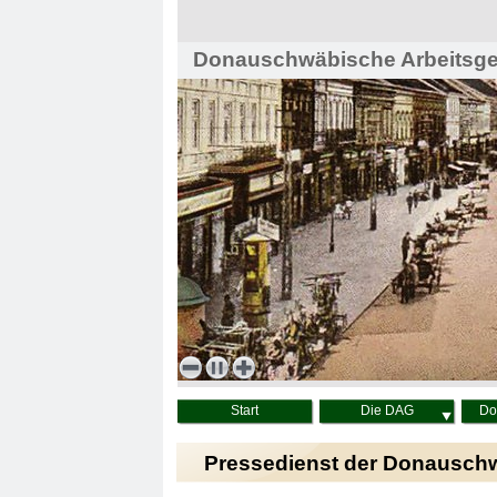
Donauschwäbische Arbeitsgem
Haus der Heimat, Wien
Start
Die DAG
Do
Pressedienst der Donausch