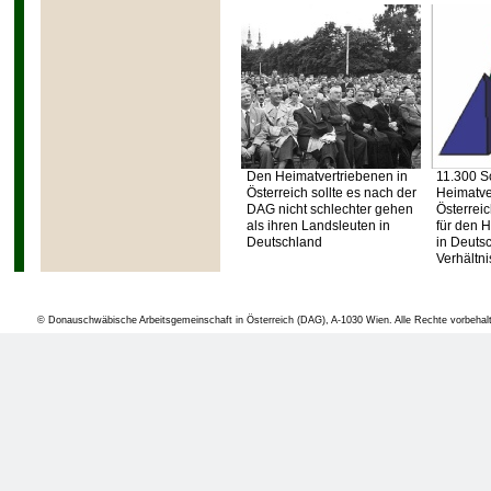
Heimatvertrieben
Hilfestellung bei
und sah eine part
Vertreibungsverlu
keine Entschädig
Vermögensmass
Den Heimatvertriebenen in
11.300 Sc
Österreich sollte es nach der
Heimatve
wurde festgehal
DAG nicht schlechter gehen
Österreic
als ihren Landsleuten in
für den 
Leistungen kein
Deutschland
in Deuts
Verhältni
Ansprüchen und 
zurückgelassene
© Donauschwäbische Arbeitsgemeinschaft in Österreich (DAG), A-1030 Wien. Alle Rechte vorbehal
Gesetzgeber zum
von Lastenausgle
lässt.“
57
In Österreich ga