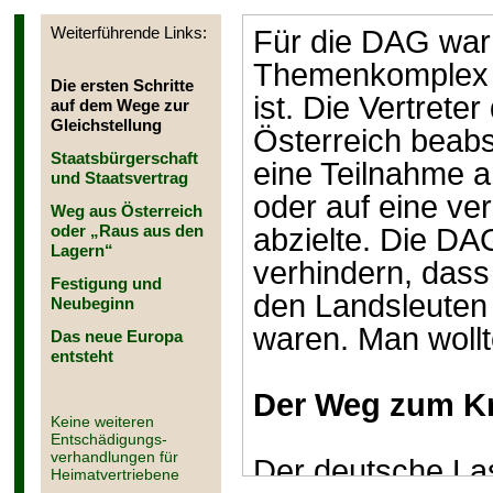
Weiterführende Links:
Für die DAG war 
Themenkomplex v
Die ersten Schritte
ist. Die Vertrete
auf dem Wege zur
Gleichstellung
Österreich beabs
Staatsbürgerschaft
eine Teilnahme a
und Staatsvertrag
oder auf eine ve
Weg aus Österreich
oder „Raus aus den
abzielte. Die DA
Lagern“
verhindern, das
Festigung und
den Landsleuten 
Neubeginn
waren. Man wollt
Das neue Europa
entsteht
Der Weg zum K
Keine weiteren
Entschädigungs-
verhandlungen für
Der deutsche La
Heimatvertriebene