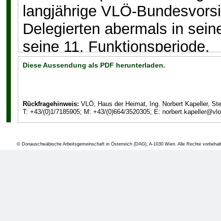
langjährige VLÖ-Bundesvors
Delegierten abermals in sein
seine 11. Funktionsperiode.
Diese Aussendung als PDF herunterladen.
Unterstützt wird Reimann im
(1. Bundesvorsitzender-Stell
(2. Bundesvorsitzender-Stell
Rückfragehinweis:
VLÖ, Haus der Heimat, Ing. Norbert Kapeller, St
T: +43/(0)1/7185905; M: +43/(0)664/3520305; E: norbert.kapeller@vlo
Scheer als 3. Bundesvorsitze
ergänzen weiters Dkfm. Alfre
© Donauschwäbische Arbeitsgemeinschaft in Österreich (DAG), A-1030 Wien. Alle Rechte vorbehal
Gertrude Dwornikowitsch als 
als Bundesschriftführer und
Bundesschriftführer-Stellvertr
"DI Rudolf Reimann wird sich