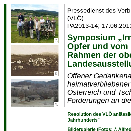
Pressedienst des Ver
(VLÖ)
PA2013-14; 17.06.201
Symposium „Irr
Opfer und vom 
Rahmen der ob
Landesausstell
Offener Gedankenau
heimatverbliebene
Österreich und Tsc
Forderungen an die
Resolution des VLÖ anlässl
Unter dem Titel „
Jahrhunderts“
und vom Opfer zu
Bildergalerie (Fotos: © Alfre