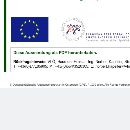
Landsmannscha
grenzüberschreite
Wege“ (Oberöster
Hotel Falkensteine
„Der Grenzraum Ob
Vertreibung der d
Diese Aussendung als PDF herunterladen.
die Zerstörung
Rückfragehinweis:
VLÖ, Haus der Heimat, Ing. Norbert Kapeller, St
gekennzeichnet so
T: +43/(0)1/7185905; M: +43/(0)664/3520305; E: norbert.kapeller@vlo
Böhmerwäldler in 
dieses Symposiu
© Donauschwäbische Arbeitsgemeinschaft in Österreich (DAG), A-1030 Wien. Alle Rechte vorbehal
Verwerfungen de
südböhmischen G
gefunden werden,
Irritationen abba
Regionen und das 