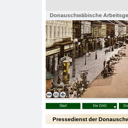
Donauschwäbische Arbeitsgem
Haus der Heimat, Wien
Start
Die DAG
Do
Pressedienst der Donausch