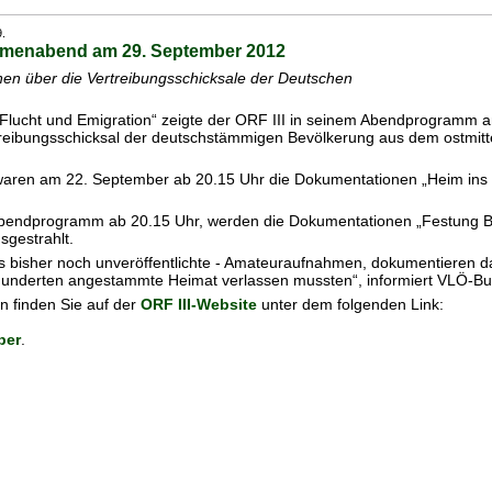
.
emenabend am 29. September 2012
onen über die Vertreibungsschicksale der Deutschen
ucht und Emigration“ zeigte der ORF III in seinem Abendprogramm a
treibungsschicksal der deutschstämmigen Bevölkerung aus dem ostmit
 waren am 22. September ab 20.15 Uhr die Dokumentationen „Heim ins N
bendprogramm ab 20.15 Uhr, werden die Dokumentationen „Festung Bre
sgestrahlt.
s bisher noch unveröffentlichte - Amateuraufnahmen, dokumentieren das
hunderten angestammte Heimat verlassen mussten“, informiert VLÖ-Bu
 finden Sie auf der
ORF III-Website
unter dem folgenden Link:
ber
.