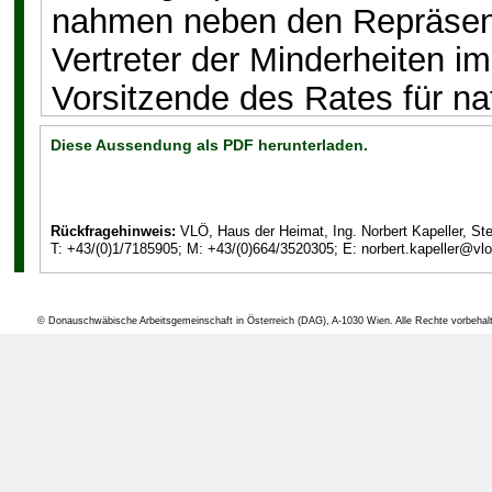
nahmen neben den Repräsent
Vertreter der Minderheiten i
Vorsitzende des Rates für n
teil.
Diese Aussendung als PDF herunterladen.
Frau Botschafterin Ikic-Böh
Rückfragehinweis:
VLÖ, Haus der Heimat, Ing. Norbert Kapeller, St
auf die offene Frage der Rest
T: +43/(0)1/7185905; M: +43/(0)664/3520305; E: norbert.kapeller@vlo
hin und ersuchte auch den Ve
um dessen Unterstützung, dam
© Donauschwäbische Arbeitsgemeinschaft in Österreich (DAG), A-1030 Wien. Alle Rechte vorbehal
Entschädigung entstehen kön
vertriebenen Donauschwaben
enteigneten Gruppen sei unmö
schiefe Rechtslage in Kroati