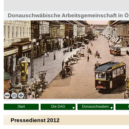
Donauschwäbische Arbeitsgemeinschaft in Ös
Haus der Heimat, Wien
Start
Die DAG
Donauschwaben
Pressedienst 2012