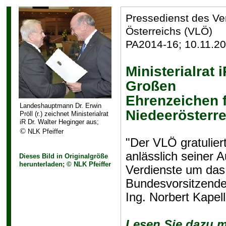
Pressedienst des V
Österreichs (VLÖ)
PA2014-16; 10.11.2
Ministerialrat
Großen
Ehrenzeichen 
Landeshauptmann Dr. Erwin
Niedeerösterr
Pröll (r.) zeichnet Ministerialrat
iR Dr. Walter Heginger aus;
©
NLK Pfeiffer
"Der VLÖ gratuliert
anlässlich seiner
Dieses Bild in Originalgröße
herunterladen; © NLK Pfeiffer
Verdienste um das
Bundesvorsitzende
Ing. Norbert Kapell
Lesen Sie dazu 