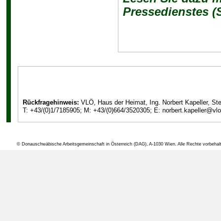
Pressedienstes (
Rückfragehinweis:
VLÖ, Haus der Heimat, Ing. Norbert Kapeller, St
T: +43/(0)1/7185905; M: +43/(0)664/3520305; E: norbert.kapeller@vlo
© Donauschwäbische Arbeitsgemeinschaft in Österreich (DAG), A-1030 Wien. Alle Rechte vorbehal