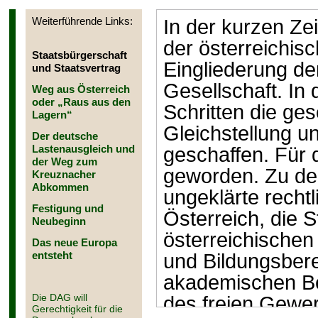
Weiterführende Links:
In der kurzen Ze
der österreichis
Staatsbürgerschaft
Eingliederung de
und Staatsvertrag
Gesellschaft. In
Weg aus Österreich
oder „Raus aus den
Schritten die ge
Lagern“
Gleichstellung u
Der deutsche
Lastenausgleich und
geschaffen. Für 
der Weg zum
geworden. Zu den
Kreuznacher
Abkommen
ungeklärte recht
Festigung und
Österreich, die S
Neubeginn
österreichischen 
Das neue Europa
entsteht
und Bildungsber
akademischen Be
Die DAG will
des freien Gewe
Gerechtigkeit für die