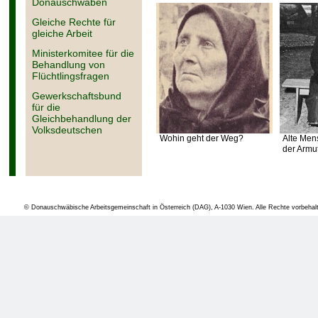
Baracken. 1952 b
Donauschwaben
Gleiche Rechte für
volksdeutschen
gleiche Arbeit
präsentierte bei 
Ministerkomitee für die
Behandlung von
Salzburg ihrer Zi
Flüchtlingsfragen
Gewerkschaftsbund
für die
In Bezug auf unse
Gleichbehandlung der
Deutschland den 
Volksdeutschen
Wohin geht der Weg?
Alte Mens
der Armu
Bonner Grundgese
Staaten ist den
Staatsbürgerscha
© Donauschwäbische Arbeitsgemeinschaft in Österreich (DAG), A-1030 Wien. Alle Rechte vorbehal
der Donauschwab
Österreich anzus
Notwendigkeit, d
Eingehende Unt
Einwanderungslä