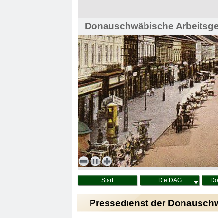
Donauschwäbische Arbeitsgem
Haus der Heimat, Wien
Start
Die DAG
Do
Pressedienst der Donausch