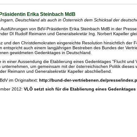
räsidentin Erika Steinbach MdB
 Ungarn, Deutschland als auch in Österreich dem Schicksal der deuts
den Ausführungen von BdV-Präsidentin Erika Steinbach MdB in der Pres
der DI Rudolf Reimann und Generalsekretär Ing. Norbert Kapeller glei
z und den Christdemokraten eingereichte Resolution hinsichtlich der
n entspricht auch einem langjährigen Bestreben des Bundes der Vertr
benen gewidmeten Gedenktages in Deutschland.
in einer Aussendung die Etablierung eines Gedenktages "Flucht und Ve
n unternehmen, um gemeinsam mit der österreichischen Politik dieses w
der Reimann und Generalsekretär Kapeller abschließend.
 BdV im Originaltext:
http://bund-der-vertriebenen.de/presse/index
vember 2012:
VLÖ setzt sich für die Etablierung eines Gedenktages