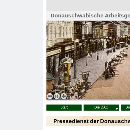
Donauschwäbische Arbeitsgem
Haus der Heimat, Wien
Start
Die DAG
Do
Pressedienst der Donausch