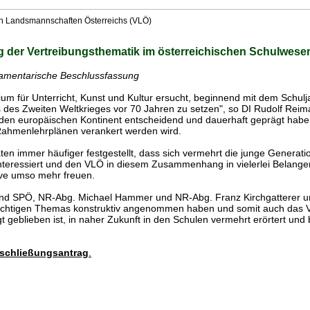
en Landsmannschaften Österreichs (VLÖ)
 der Vertreibungsthematik im österreichischen Schulwese
rlamentarische Beschlussfassung
um für Unterricht, Kunst und Kultur ersucht, beginnend mit dem Schul
es des Zweiten Weltkrieges vor 70 Jahren zu setzen", so DI Rudolf Re
e den europäischen Kontinent entscheidend und dauerhaft geprägt habe
Rahmenlehrplänen verankert werden wird.
n immer häufiger festgestellt, dass sich vermehrt die junge Generatio
interessiert und den VLÖ in diesem Zusammenhang in vielerlei Belangen
tive umso mehr freuen.
nd SPÖ, NR-Abg. Michael Hammer und NR-Abg. Franz Kirchgatterer un
wichtigen Themas konstruktiv angenommen haben und somit auch das Ve
t geblieben ist, in naher Zukunft in den Schulen vermehrt erörtert un
schließungsantrag
.