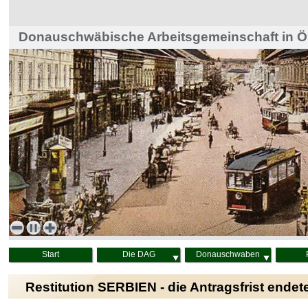
Donauschwäbische Arbeitsgemeinschaft in Ös
Haus der Heimat, Wien
Start
Die DAG
Donauschwaben
Restitution SERBIEN - die Antragsfrist endet