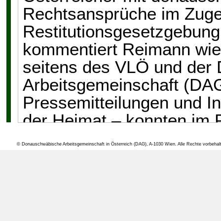
Rechtsansprüche im Zuge
Restitutionsgesetzgebung
kommentiert Reimann wie 
seitens des VLÖ und der
Arbeitsgemeinschaft (DAG
Pressemitteilungen und I
der Heimat – konnten im P
Vereinsmitglieder hinsicht
© Donauschwäbische Arbeitsgemeinschaft in Österreich (DAG), A-1030 Wien. Alle Rechte vorbehal
ausreichend sensibilisier
Anträge an die serbischen
wurden. Dass dann wieder 
Antragssteller ihre Anträ