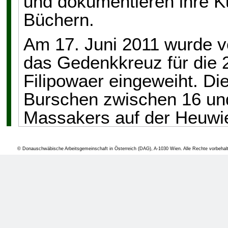
und dokumentieren ihre Ku
Büchern.
Am 17. Juni 2011 wurde vo
das Gedenkkreuz für die 
Filipowaer eingeweiht. Di
Burschen zwischen 16 und
Massakers auf der Heuwi
An der Feier nahmen mehr
© Donauschwäbische Arbeitsgemeinschaft in Österreich (DAG), A-1030 Wien. Alle Rechte vorbehal
viele Zeitzeugen und Na
Sie waren aus Österreich
Kanada angereist. Einer d
bei der Selektion am Kir