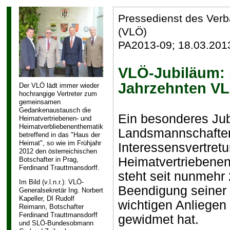
Pressedienst des Ver
(VLÖ)
PA2013-09; 18.03.201
VLÖ-Jubiläum: D
Jahrzehnten V
Der VLÖ lädt immer wieder
hochrangige Vertreter zum
gemeinsamen
Gedankenaustausch die
Ein besonderes Jub
Heimatvertriebenen- und
Heimatverbliebenenthematik
Landsmannschaften
betreffend in das "Haus der
Heimat", so wie im Frühjahr
Interessensvertret
2012 den österreichischen
Heimatvertriebene
Botschafter in Prag,
Ferdinand Trauttmansdorff.
steht seit nunmehr 
Im Bild (v.l.n.r.): VLÖ-
Beendigung seiner 
Generalsekretär Ing. Norbert
Kapeller, DI Rudolf
wichtigen Anliegen 
Reimann, Botschafter
Ferdinand Trauttmansdorff
gewidmet hat.
und SLÖ-Bundesobmann