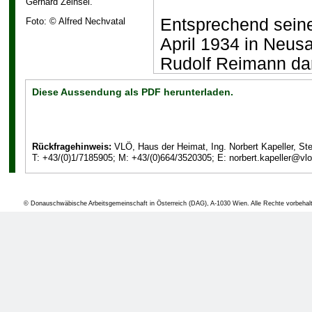
Gerhard Zeihsel.
Entsprechend seine
Foto: © Alfred Nechvatal
April 1934 in Neusa
Rudolf Reimann dar
der Donauschwäbis
Diese Aussendung als PDF herunterladen.
als Präsident des
Reimann, der berei
Rückfragehinweis:
VLÖ, Haus der Heimat, Ing. Norbert Kapeller, St
Organisationen der
T: +43/(0)1/7185905; M: +43/(0)664/3520305; E: norbert.kapeller@vlo
Aufbau mitgewirkt 
Anstrengungen dafü
© Donauschwäbische Arbeitsgemeinschaft in Österreich (DAG), A-1030 Wien. Alle Rechte vorbehal
Heimatvertriebenen
und die Vertreiber
Rahmen ihrer Mögli
wirtschaftlichen W
Rudolf Reimann als